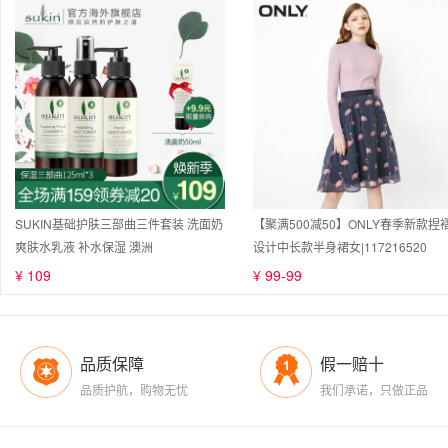
SUKIN基础护肤三部曲三件套装 洗面奶
【聚满500减50】ONLY春季新款捏
爽肤水乳液 补水保湿 澳洲
设计中长款半身裙女|117216520
¥ 109
¥ 99-99
品质保障
假一赔十
品质护航，购物无忧
我们承诺，只做正品