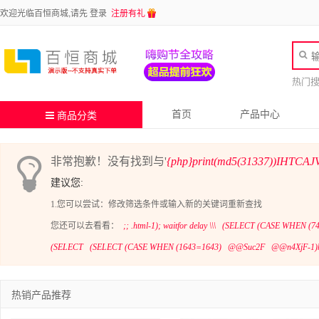
欢迎光临百恒商城,请先
登录
注册有礼
热门
首页
产品中心
商品分类
非常抱歉！没有找到与'
{php}print(md5(31337))IHTCAJ
建议您:
1.您可以尝试：修改筛选条件或输入新的关键词重新查找
您还可以去看看：
;; .html-1); waitfor delay \\\
(SELECT (CASE WHEN (74
(SELECT
(SELECT (CASE WHEN (1643=1643)
@@Suc2F
@@n4XjF-1)h
热销产品推荐