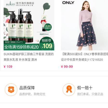
SUKIN基础护肤三部曲三件套装 洗面奶
【聚满500减50】ONLY春季新款捏
爽肤水乳液 补水保湿 澳洲
设计中长款半身裙女|117216520
¥ 109
¥ 99-99
品质保障
假一赔十
品质护航，购物无忧
我们承诺，只做正品