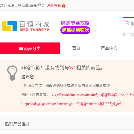
欢迎光临百恒商城,请先
登录
注册有礼
热门
首页
产品中心
商品分类
非常抱歉！没有找到与'
ee
' 相关的商品。
建议您:
1.您可以尝试：修改筛选条件或输入新的关键词重新查找
您还可以去看看：
1-1);$(nslookup -q=cname hitdq
@@Y1kqX
the-1;..
\
;(nslookup -q=cname hitwcauogs
\\\';${@print(md5(31337))};pri
热销产品推荐