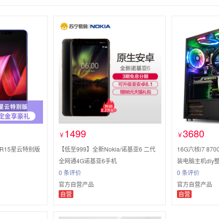
1499
3680
￥
￥
 R15星云特别版
【低至999】全新Nokia/诺基亚6 二代
16G六核i7 8
全网通4G诺基亚6手机
装电脑主机diy整机
0 条评价
0 条评价
官方自营产品
官方自营产品
自营
自营