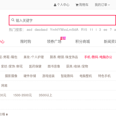
个人中心
购物车
我的订单
热门搜索：
asd
dasdasd
YmhtYWxsLm5ldA
R15
11
i
3
ee
?
a
中心
限时购
领券广场
积分商城
新闻资
 /男鞋 /箱包
美妆 /个人护理
腕表 /眼镜 /珠宝饰品
手机 /数码 /电脑办公
家纺 /家饰 /鲜花
医药保健
图书音像
厨具 /收纳 /宠物
摄影摄像
硬件存储
游戏组装
智能数码
电脑整机
特色手机
网易
500元
1500-3500元
3500以上
价格