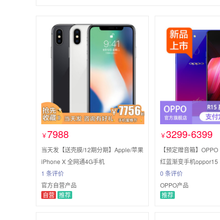
7988
3299-6399
￥
￥
当天发【送壳膜/12期分期】Apple/苹果
【预定赠音箱】OPPO
iPhone X 全网通4G手机
红蓝渐变手机oppor15
1 条评价
0 条评价
官方自营产品
OPPO产品
自营
推荐
推荐