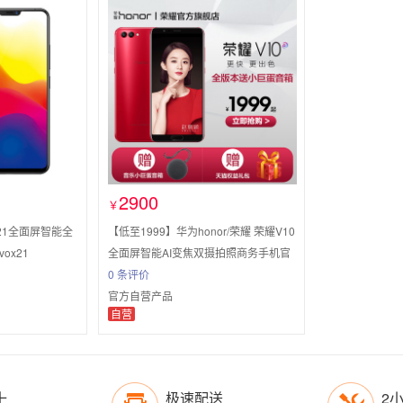
2900
￥
X21全面屏智能全
【低至1999】华为honor/荣耀 荣耀V10
ox21
全面屏智能AI变焦双摄拍照商务手机官
网全新正品全网通荣耀官方旗舰店
0 条评价
官方自营产品
自营
十
极速配送
2