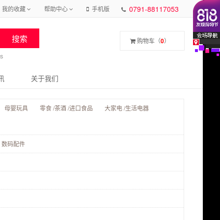
0791-88117053
我的收藏
帮助中心
手机版
购物车（
0
）
s
讯
关于我们
母婴玩具
零食 /茶酒 /进口食品
大家电 /生活电器
数码配件