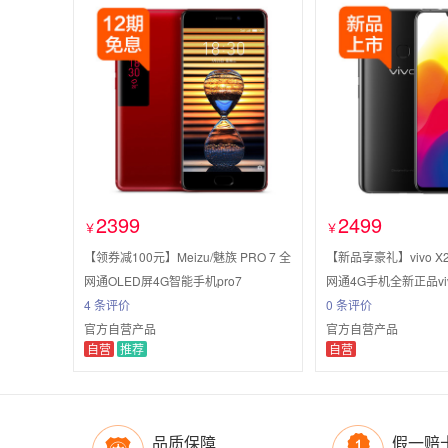
2399
2499
￥
￥
【领券减100元】Meizu/魅族 PRO 7 全
【新品享豪礼】vivo 
网通OLED屏4G智能手机pro7
网通4G手机全新正品viv
4 条评价
0 条评价
官方自营产品
官方自营产品
自营
推荐
自营
品质保障
假一赔