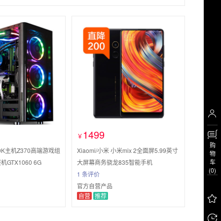
1499
￥
购
700K主机Z370高端游戏组
Xiaomi/小米 小米mix 2全面屏5.99英寸
物
车
GTX1060 6G
大屏幕商务骁龙835智能手机
(0)
1 条评价
官方自营产品
自营
推荐