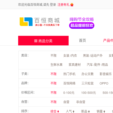
欢迎光临百恒商城,请先
登录
注册有礼
首页
产品
商品分类
类目：
不限
女装 /内衣
男装 /运动户外
女鞋
生鲜水果
家具建材
汽车 /配件 /用品
子类：
不限
热门手机
办公文教
影音娱乐
品牌：
不限
百恒网络
三只松鼠
OPPO
价格区间：
不限
0-100元
100-500元
500-1
自营：
不限
自营
非自营
排序：
综合
人气
新品
销量