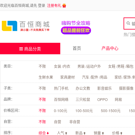
欢迎光临百恒商城,请先
登录
注册有礼
热门
首页
产品中心
商品分类
类目：
不限
女装 /内衣
男装 /运动户外
女鞋 /男鞋 /箱包
生鲜水果
家具建材
汽车 /配件 /用品
家纺 /家饰 /
子类：
不限
热门手机
办公文教
影音娱乐
摄影摄像
品牌：
不限
百恒网络
三只松鼠
OPPO
网易
价格区间：
不限
0-100元
100-500元
500-1500元
15
自营：
不限
自营
非自营
排序：
综合
人气
新品
销量
价格