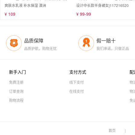
爽肤水乳液 补水保湿 澳洲
设计中长款半身裙女|117216520
¥ 109
¥ 99-99
品质保障
假一赔十
品质护航，购物无忧
我们承诺，只做正品
新手入门
支付方式
配
免费注册
线下支付
物
订单查询
在线支付
物
购物流程
免
首页